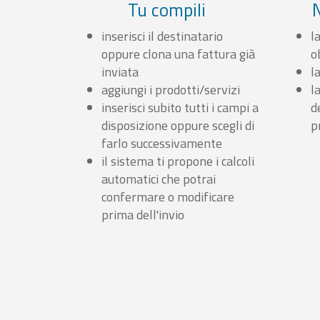
Tu compili
inserisci il destinatario
l
oppure clona una fattura già
o
inviata
l
aggiungi i prodotti/servizi
l
inserisci subito tutti i campi a
d
disposizione oppure scegli di
p
farlo successivamente
il sistema ti propone i calcoli
automatici che potrai
confermare o modificare
prima dell'invio