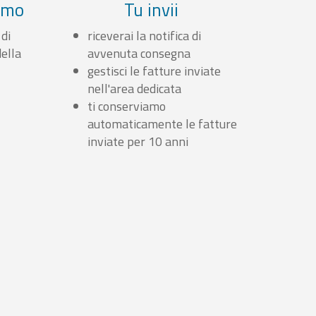
iamo
Tu invii
 di
riceverai la notifica di
ella
avvenuta consegna
gestisci le fatture inviate
nell'area dedicata
ti conserviamo
automaticamente le fatture
inviate per 10 anni