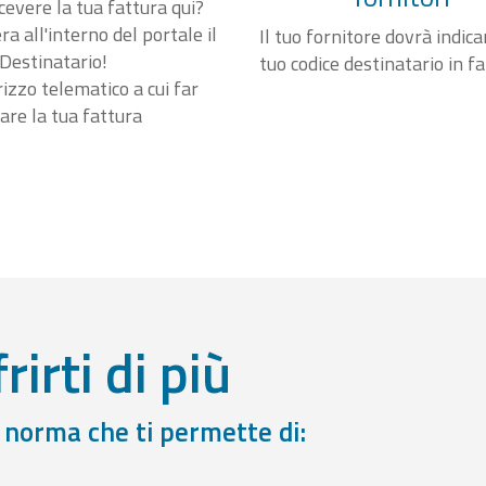
cevere la tua fattura qui?
a all'interno del portale il
Il tuo fornitore dovrà indicar
Destinatario!
tuo codice destinatario in f
irizzo telematico a cui far
are la tua fattura
rirti di più
a norma che ti permette di: