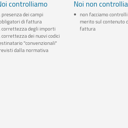
Noi controlliamo
Noi non controll
a presenza dei campi
non facciamo controlli
bbligatori di fattura
merito sul contenuto d
a correttezza degli importi
fattura
a correttezza dei nuovi codici
estinatario "convenzionali"
revisti dalla normativa