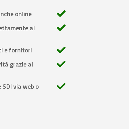
anche online
rettamente al
i e fornitori
ità grazie al
e SDI via web o