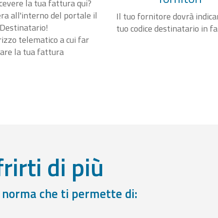
cevere la tua fattura qui?
a all'interno del portale il
Il tuo fornitore dovrà indicar
Destinatario!
tuo codice destinatario in f
irizzo telematico a cui far
are la tua fattura
rirti di più
a norma che ti permette di: