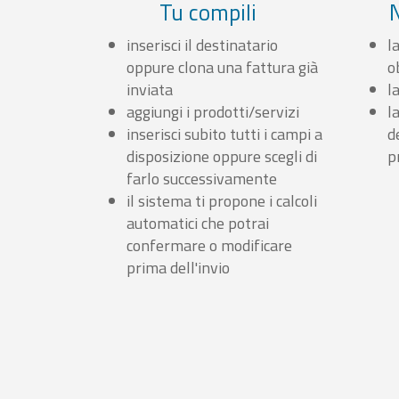
Tu compili
inserisci il destinatario
l
oppure clona una fattura già
o
inviata
l
aggiungi i prodotti/servizi
l
inserisci subito tutti i campi a
d
disposizione oppure scegli di
p
farlo successivamente
il sistema ti propone i calcoli
automatici che potrai
confermare o modificare
prima dell'invio