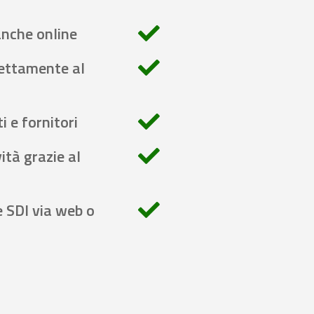
anche online
rettamente al
i e fornitori
ità grazie al
e SDI via web o