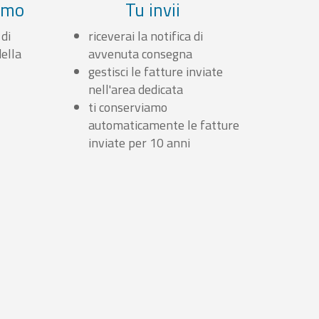
iamo
Tu invii
 di
riceverai la notifica di
ella
avvenuta consegna
gestisci le fatture inviate
nell'area dedicata
ti conserviamo
automaticamente le fatture
inviate per 10 anni