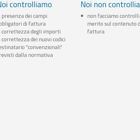
Noi controlliamo
Noi non controll
a presenza dei campi
non facciamo controlli
bbligatori di fattura
merito sul contenuto d
a correttezza degli importi
fattura
a correttezza dei nuovi codici
estinatario "convenzionali"
revisti dalla normativa