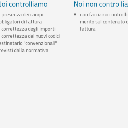
Noi controlliamo
Noi non controll
a presenza dei campi
non facciamo controlli
bbligatori di fattura
merito sul contenuto d
a correttezza degli importi
fattura
a correttezza dei nuovi codici
estinatario "convenzionali"
revisti dalla normativa