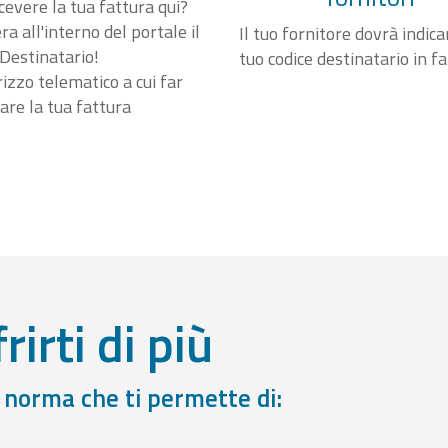
cevere la tua fattura qui?
a all'interno del portale il
Il tuo fornitore dovrà indicar
Destinatario!
tuo codice destinatario in f
irizzo telematico a cui far
are la tua fattura
rirti di più
a norma che ti permette di: