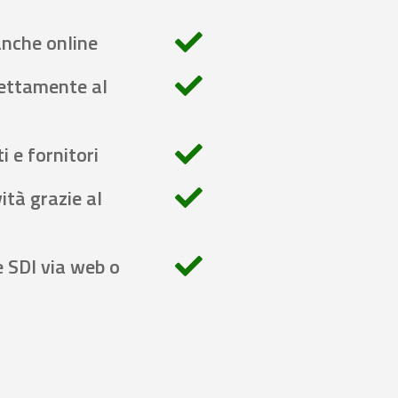
anche online
rettamente al
i e fornitori
ità grazie al
e SDI via web o