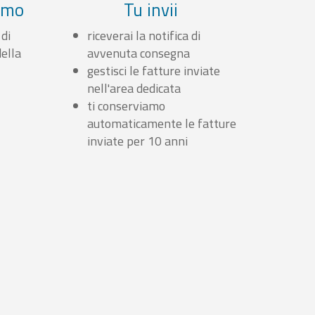
iamo
Tu invii
 di
riceverai la notifica di
ella
avvenuta consegna
gestisci le fatture inviate
nell'area dedicata
ti conserviamo
automaticamente le fatture
inviate per 10 anni