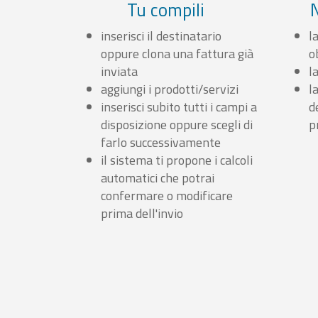
Tu compili
inserisci il destinatario
l
oppure clona una fattura già
o
inviata
l
aggiungi i prodotti/servizi
l
inserisci subito tutti i campi a
d
disposizione oppure scegli di
p
farlo successivamente
il sistema ti propone i calcoli
automatici che potrai
confermare o modificare
prima dell'invio