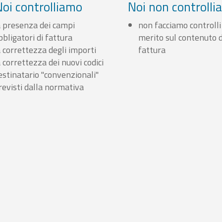
Noi controlliamo
Noi non controll
a presenza dei campi
non facciamo controlli
bbligatori di fattura
merito sul contenuto d
a correttezza degli importi
fattura
a correttezza dei nuovi codici
estinatario "convenzionali"
revisti dalla normativa