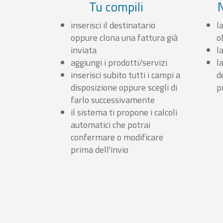
Tu compili
inserisci il destinatario
l
oppure clona una fattura già
o
inviata
l
aggiungi i prodotti/servizi
l
inserisci subito tutti i campi a
d
disposizione oppure scegli di
p
farlo successivamente
il sistema ti propone i calcoli
automatici che potrai
confermare o modificare
prima dell'invio