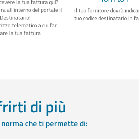
cevere la tua fattura qui?
a all'interno del portale il
Il tuo fornitore dovrà indicar
Destinatario!
tuo codice destinatario in f
irizzo telematico a cui far
are la tua fattura
rirti di più
a norma che ti permette di: