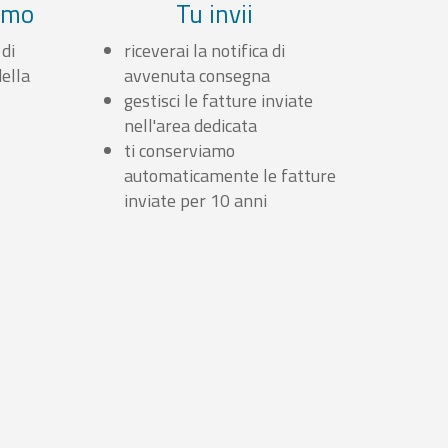
iamo
Tu invii
 di
riceverai la notifica di
ella
avvenuta consegna
gestisci le fatture inviate
nell'area dedicata
ti conserviamo
automaticamente le fatture
inviate per 10 anni