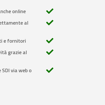
anche online
rettamente al
i e fornitori
ità grazie al
e SDI via web o