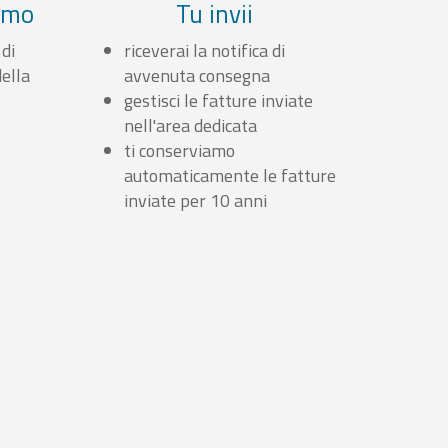
iamo
Tu invii
 di
riceverai la notifica di
ella
avvenuta consegna
gestisci le fatture inviate
nell'area dedicata
ti conserviamo
automaticamente le fatture
inviate per 10 anni