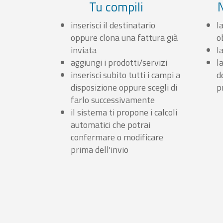
Tu compili
inserisci il destinatario
l
oppure clona una fattura già
o
inviata
l
aggiungi i prodotti/servizi
l
inserisci subito tutti i campi a
d
disposizione oppure scegli di
p
farlo successivamente
il sistema ti propone i calcoli
automatici che potrai
confermare o modificare
prima dell'invio