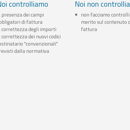
Noi controlliamo
Noi non controll
a presenza dei campi
non facciamo controlli
bbligatori di fattura
merito sul contenuto d
a correttezza degli importi
fattura
a correttezza dei nuovi codici
estinatario "convenzionali"
revisti dalla normativa