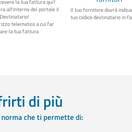
cevere la tua fattura qui?
a all'interno del portale il
Il tuo fornitore dovrà indicar
Destinatario!
tuo codice destinatario in f
irizzo telematico a cui far
are la tua fattura
rirti di più
a norma che ti permette di: