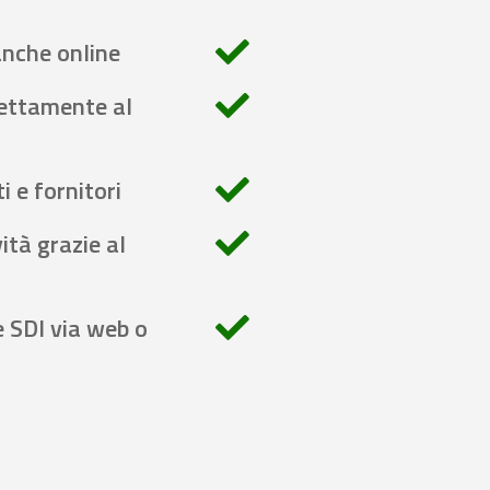
anche online
rettamente al
i e fornitori
ità grazie al
e SDI via web o