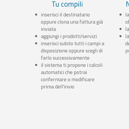
Tu compili
inserisci il destinatario
l
oppure clona una fattura già
o
inviata
l
aggiungi i prodotti/servizi
l
inserisci subito tutti i campi a
d
disposizione oppure scegli di
p
farlo successivamente
il sistema ti propone i calcoli
automatici che potrai
confermare o modificare
prima dell'invio