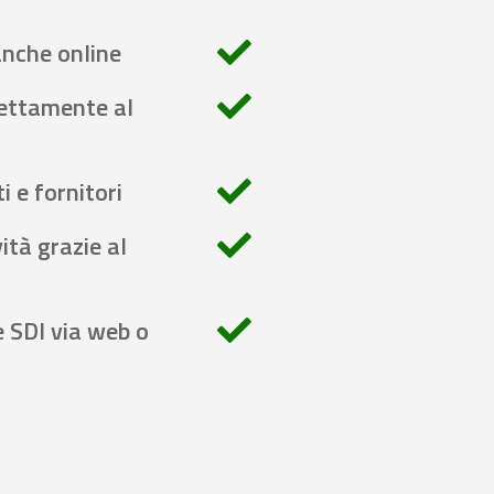
anche online
rettamente al
i e fornitori
ità grazie al
e SDI via web o