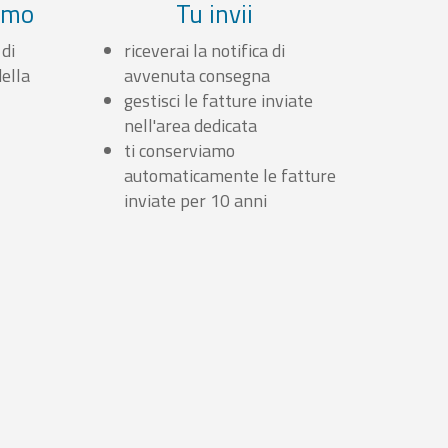
iamo
Tu invii
 di
riceverai la notifica di
ella
avvenuta consegna
gestisci le fatture inviate
nell'area dedicata
ti conserviamo
automaticamente le fatture
inviate per 10 anni