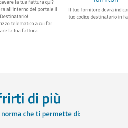
cevere la tua fattura qui?
a all'interno del portale il
Il tuo fornitore dovrà indicar
Destinatario!
tuo codice destinatario in f
irizzo telematico a cui far
are la tua fattura
rirti di più
a norma che ti permette di: