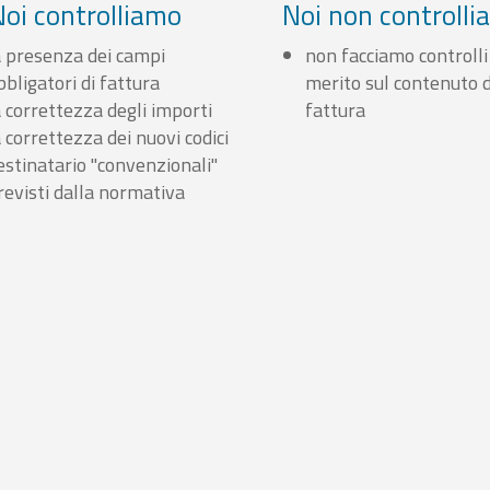
Noi controlliamo
Noi non controll
a presenza dei campi
non facciamo controlli
bbligatori di fattura
merito sul contenuto d
a correttezza degli importi
fattura
a correttezza dei nuovi codici
estinatario "convenzionali"
revisti dalla normativa