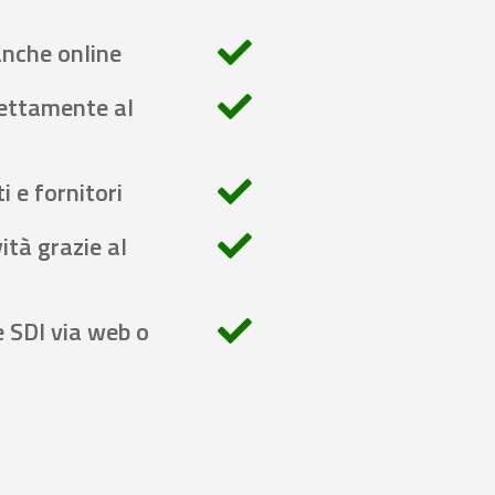
anche online
rettamente al
i e fornitori
ità grazie al
e SDI via web o