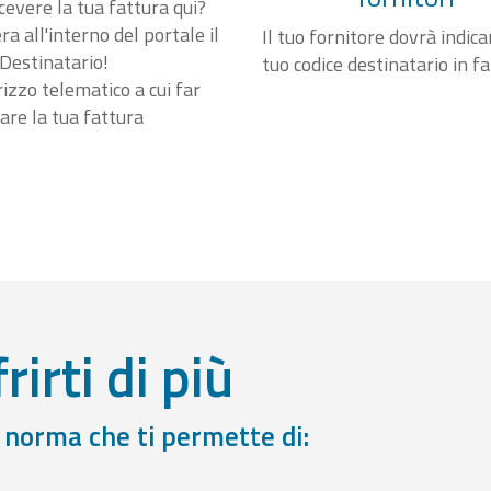
cevere la tua fattura qui?
a all'interno del portale il
Il tuo fornitore dovrà indicar
Destinatario!
tuo codice destinatario in f
irizzo telematico a cui far
are la tua fattura
rirti di più
a norma che ti permette di: