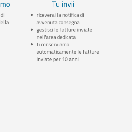
iamo
Tu invii
 di
riceverai la notifica di
ella
avvenuta consegna
gestisci le fatture inviate
nell'area dedicata
ti conserviamo
automaticamente le fatture
inviate per 10 anni