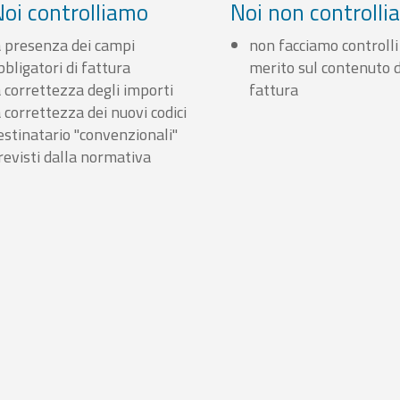
Noi controlliamo
Noi non controll
a presenza dei campi
non facciamo controlli
bbligatori di fattura
merito sul contenuto d
a correttezza degli importi
fattura
a correttezza dei nuovi codici
estinatario "convenzionali"
revisti dalla normativa