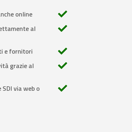
anche online
rettamente al
i e fornitori
ità grazie al
e SDI via web o