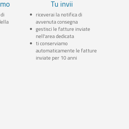
iamo
Tu invii
 di
riceverai la notifica di
ella
avvenuta consegna
gestisci le fatture inviate
nell'area dedicata
ti conserviamo
automaticamente le fatture
inviate per 10 anni