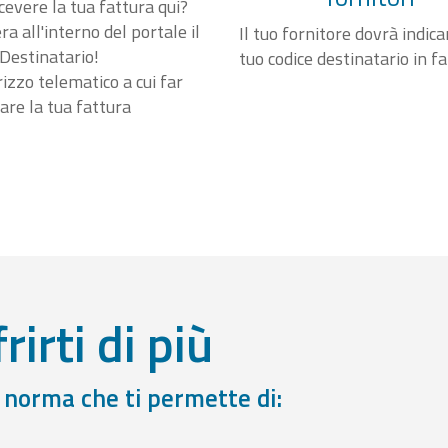
cevere la tua fattura qui?
a all'interno del portale il
Il tuo fornitore dovrà indicar
Destinatario!
tuo codice destinatario in f
irizzo telematico a cui far
are la tua fattura
rirti di più
a norma che ti permette di: