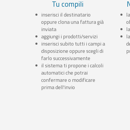
Tu compili
inserisci il destinatario
l
oppure clona una fattura già
o
inviata
l
aggiungi i prodotti/servizi
l
inserisci subito tutti i campi a
d
disposizione oppure scegli di
p
farlo successivamente
il sistema ti propone i calcoli
automatici che potrai
confermare o modificare
prima dell'invio