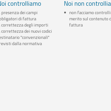
Noi controlliamo
Noi non controll
a presenza dei campi
non facciamo controlli
bbligatori di fattura
merito sul contenuto d
a correttezza degli importi
fattura
a correttezza dei nuovi codici
estinatario "convenzionali"
revisti dalla normativa