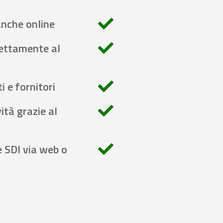
anche online
rettamente al
i e fornitori
ità grazie al
e SDI via web o