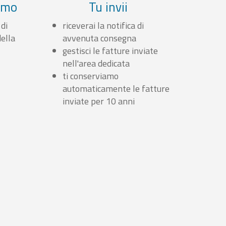
iamo
Tu invii
 di
riceverai la notifica di
ella
avvenuta consegna
gestisci le fatture inviate
nell'area dedicata
ti conserviamo
automaticamente le fatture
inviate per 10 anni