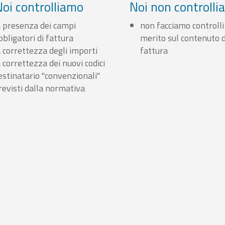
Noi controlliamo
Noi non controll
a presenza dei campi
non facciamo controlli
bbligatori di fattura
merito sul contenuto d
a correttezza degli importi
fattura
a correttezza dei nuovi codici
estinatario "convenzionali"
revisti dalla normativa