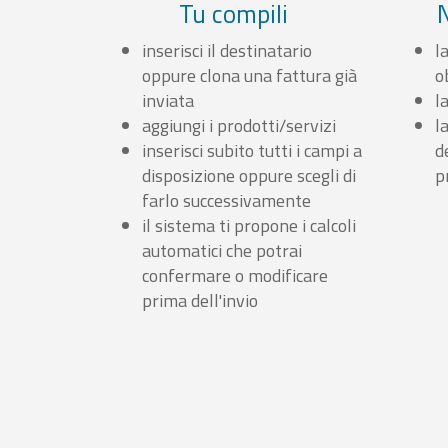
Tu compili
inserisci il destinatario
l
oppure clona una fattura già
o
inviata
l
aggiungi i prodotti/servizi
l
inserisci subito tutti i campi a
d
disposizione oppure scegli di
p
farlo successivamente
il sistema ti propone i calcoli
automatici che potrai
confermare o modificare
prima dell'invio