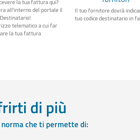
cevere la tua fattura qui?
a all'interno del portale il
Il tuo fornitore dovrà indicar
Destinatario!
tuo codice destinatario in f
irizzo telematico a cui far
are la tua fattura
rirti di più
a norma che ti permette di: