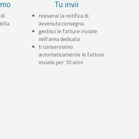
iamo
Tu invii
 di
riceverai la notifica di
ella
avvenuta consegna
gestisci le fatture inviate
nell'area dedicata
ti conserviamo
automaticamente le fatture
inviate per 10 anni