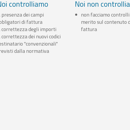
Noi controlliamo
Noi non controll
a presenza dei campi
non facciamo controlli
bbligatori di fattura
merito sul contenuto d
a correttezza degli importi
fattura
a correttezza dei nuovi codici
estinatario "convenzionali"
revisti dalla normativa