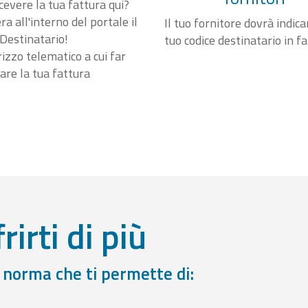
cevere la tua fattura qui?
a all'interno del portale il
Il tuo fornitore dovrà indicar
Destinatario!
tuo codice destinatario in f
irizzo telematico a cui far
are la tua fattura
rirti di più
a norma che ti permette di: