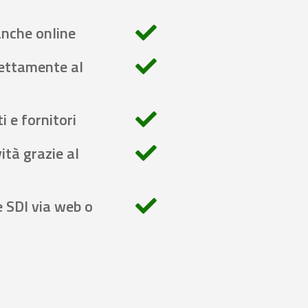
anche online
rettamente al
i e fornitori
ità grazie al
e SDI via web o