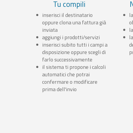
Tu compili
inserisci il destinatario
l
oppure clona una fattura già
o
inviata
l
aggiungi i prodotti/servizi
l
inserisci subito tutti i campi a
d
disposizione oppure scegli di
p
farlo successivamente
il sistema ti propone i calcoli
automatici che potrai
confermare o modificare
prima dell'invio