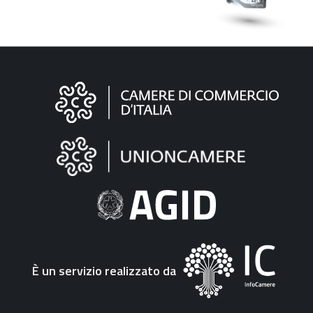
Informazioni
sul
sito
"Fattura
Elettronica"
È un servizio realizzato da