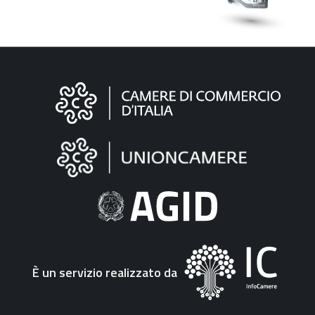
Informazioni
sul
sito
"Fattura
Elettronica"
È un servizio realizzato da