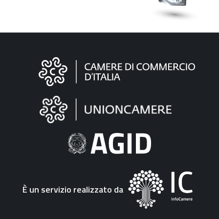
Informazioni
sul
sito
"Fattura
Elettronica"
È un servizio realizzato da