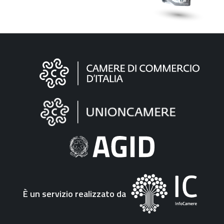
Informazioni
sul
sito
"Fattura
Elettronica"
È un servizio realizzato da