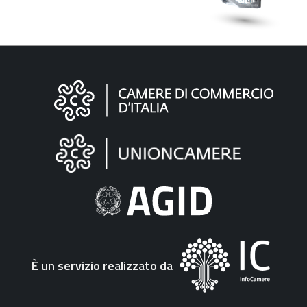
Informazioni
sul
sito
"Fattura
Elettronica"
È un servizio realizzato da