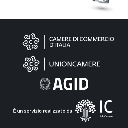
Informazioni
sul
sito
"Fattura
Elettronica"
È un servizio realizzato da