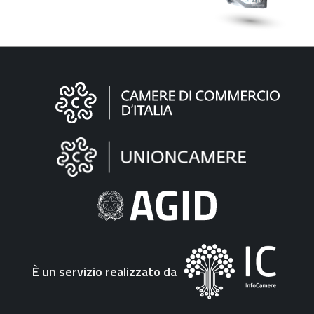
Informazioni
sul
sito
"Fattura
Elettronica"
È un servizio realizzato da