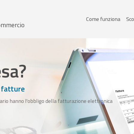
Menu
Come funziona
Sco
 Commercio
principale
esa?
 fatture
ario hanno l'obbligo della fatturazione elettronica