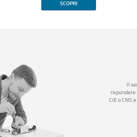
SCOPRI
Il se
rispondere 
CIE o CNS e 