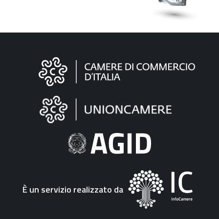
Informazioni
sul
sito
"Fattura
Elettronica"
È un servizio realizzato da