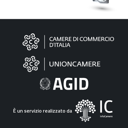
Informazioni
sul
sito
"Fattura
Elettronica"
È un servizio realizzato da