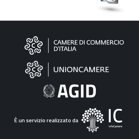
Informazioni
sul
sito
"Fattura
Elettronica"
È un servizio realizzato da