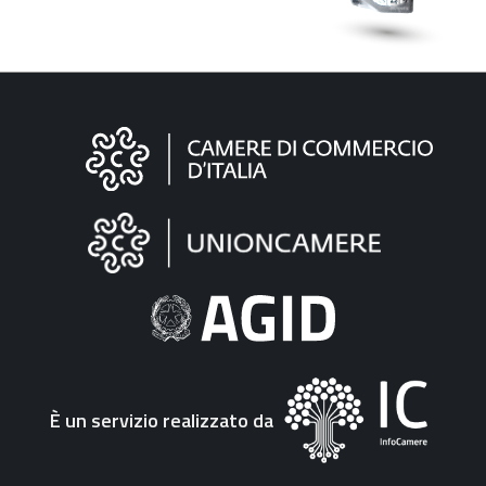
Informazioni
sul
sito
"Fattura
Elettronica"
È un servizio realizzato da