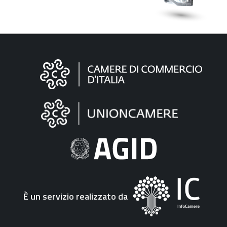
Informazioni
sul
sito
"Fattura
Elettronica"
È un servizio realizzato da