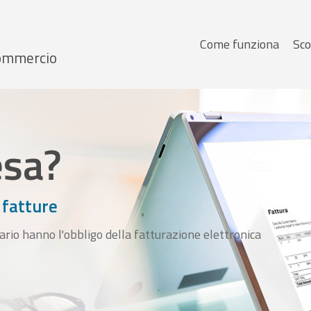
Menu
Come funziona
Sco
 Commercio
principale
esa?
 fatture
ario hanno l'obbligo della fatturazione elettronica