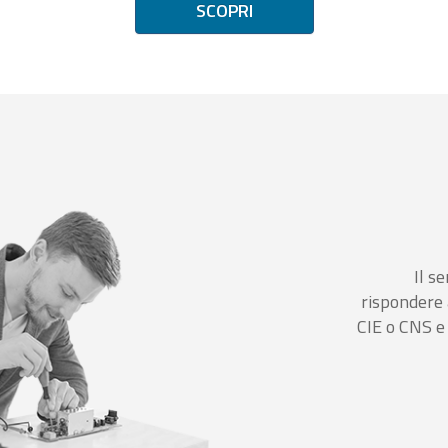
SCOPRI
Il se
rispondere 
CIE o CNS e 