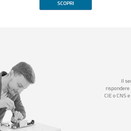
SCOPRI
Il se
rispondere 
CIE o CNS e 