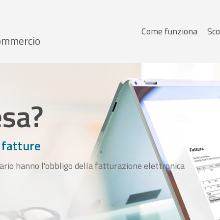
Menu
Come funziona
Sco
 Commercio
principale
esa?
 fatture
ario hanno l'obbligo della fatturazione elettronica