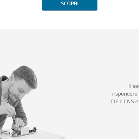
SCOPRI
Il se
rispondere 
CIE o CNS e 