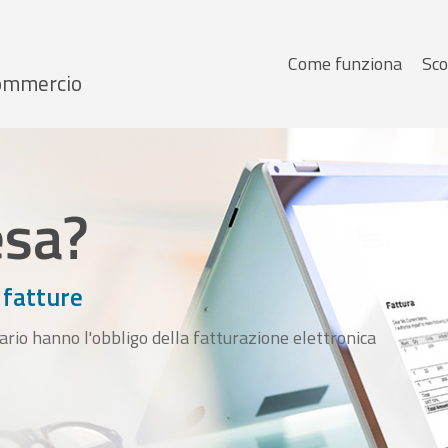
Menu
Come funziona
Sco
 Commercio
principale
esa?
 fatture
ario hanno l'obbligo della fatturazione elettronica