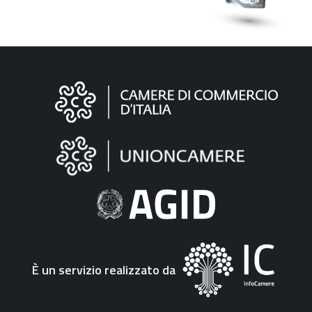
Informazioni
sul
sito
"Fattura
Elettronica"
È un servizio realizzato da