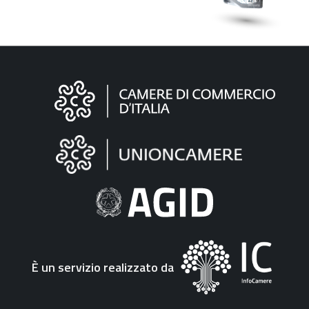
Informazioni
sul
sito
"Fattura
Elettronica"
È un servizio realizzato da