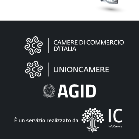
Informazioni
sul
sito
"Fattura
Elettronica"
È un servizio realizzato da