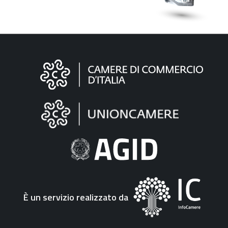
Informazioni
sul
sito
"Fattura
Elettronica"
È un servizio realizzato da