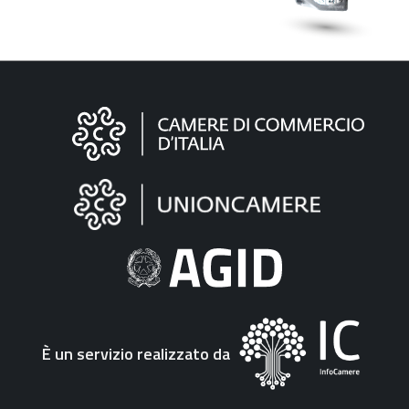
Informazioni
sul
sito
"Fattura
Elettronica"
È un servizio realizzato da