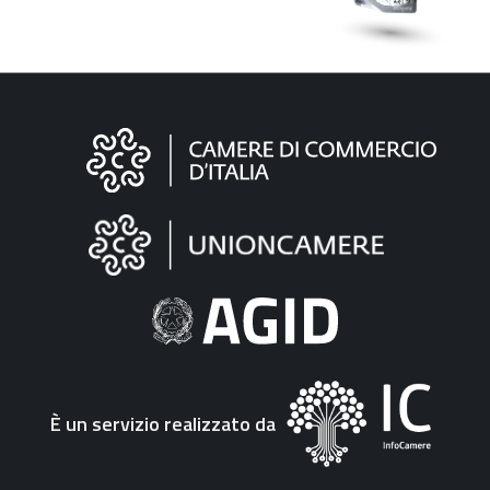
Informazioni
sul
sito
"Fattura
Elettronica"
È un servizio realizzato da