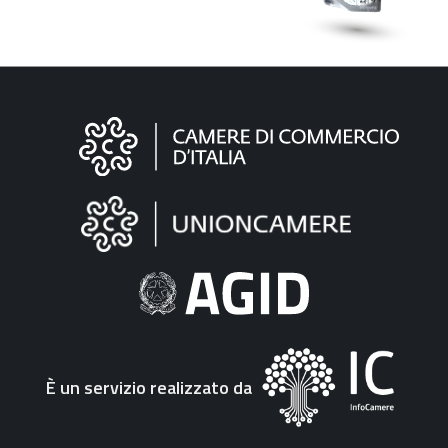
Informazioni
sul
sito
"Fattura
Elettronica"
È un servizio realizzato da