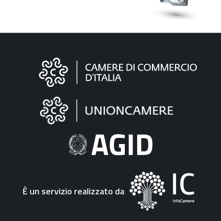
Informazioni
sul
sito
"Fattura
Elettronica"
È un servizio realizzato da