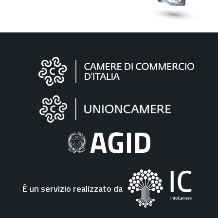
Informazioni
sul
sito
"Fattura
Elettronica"
È un servizio realizzato da