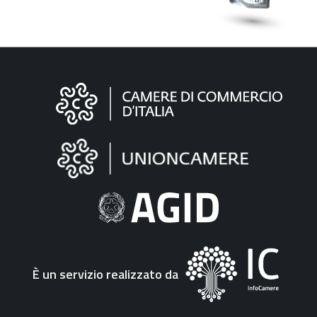
Informazioni
sul
sito
"Fattura
Elettronica"
È un servizio realizzato da