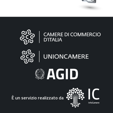
Informazioni
sul
sito
"Fattura
Elettronica"
È un servizio realizzato da