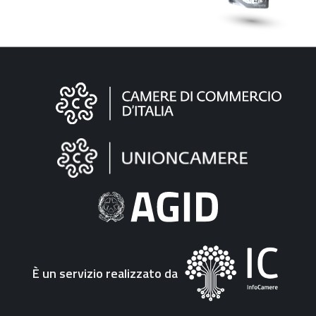
Informazioni
sul
sito
"Fattura
Elettronica"
È un servizio realizzato da