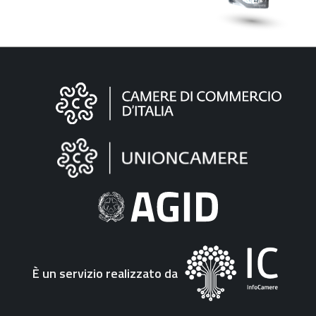
Informazioni
sul
sito
"Fattura
Elettronica"
È un servizio realizzato da