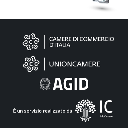
Informazioni
sul
sito
"Fattura
Elettronica"
È un servizio realizzato da