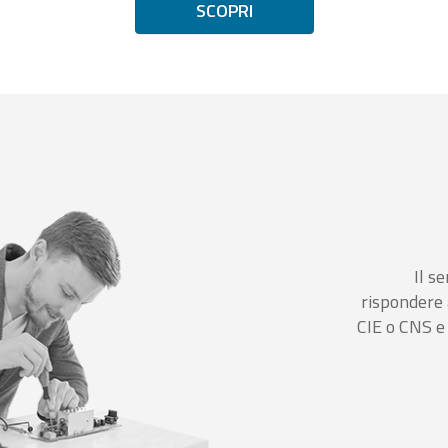
SCOPRI
Il se
rispondere 
CIE o CNS e 