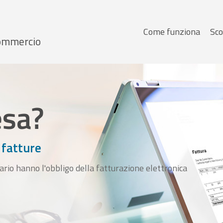
Menu
Come funziona
Sco
 Commercio
principale
esa?
 fatture
ario hanno l'obbligo della fatturazione elettronica