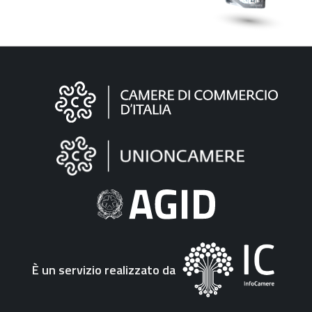
Informazioni
sul
sito
"Fattura
Elettronica"
È un servizio realizzato da