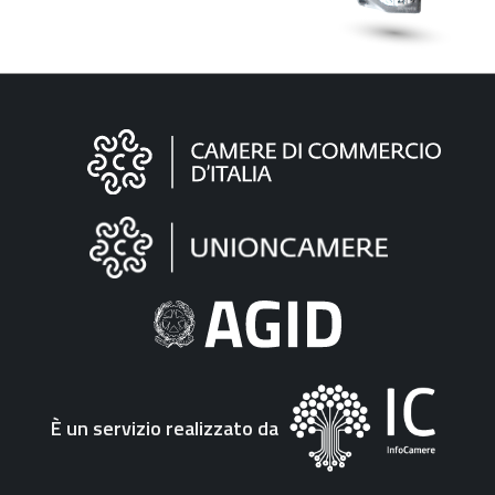
Informazioni
sul
sito
"Fattura
Elettronica"
È un servizio realizzato da