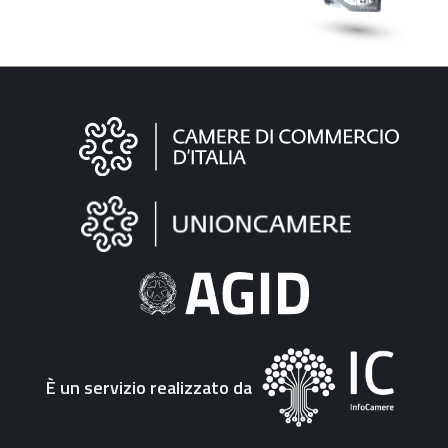
Informazioni
sul
sito
"Fattura
Elettronica"
È un servizio realizzato da