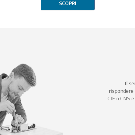
SCOPRI
Il se
rispondere 
CIE o CNS e 