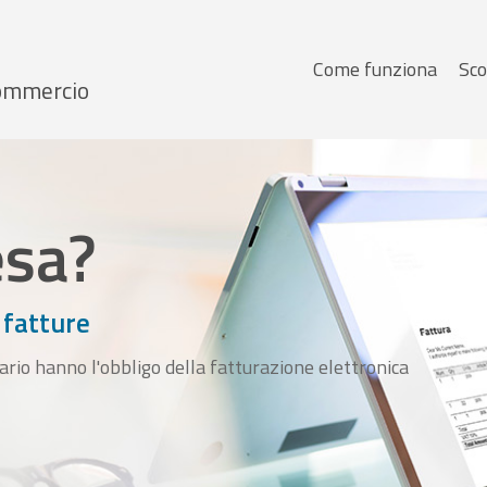
Menu
Come funziona
Sco
 Commercio
principale
esa?
 fatture
ario hanno l'obbligo della fatturazione elettronica