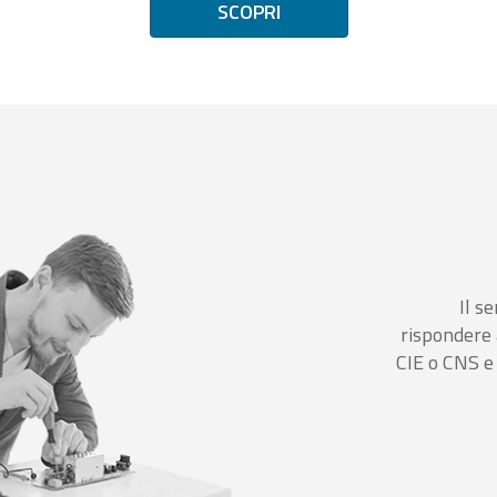
SCOPRI
Il se
rispondere 
CIE o CNS e 