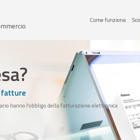
Menu
Come funziona
Sco
 Commercio
principale
esa?
 fatture
ario hanno l'obbligo della fatturazione elettronica