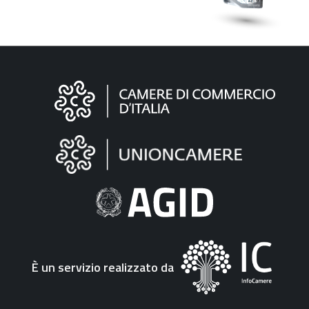
Informazioni
sul
sito
"Fattura
Elettronica"
È un servizio realizzato da