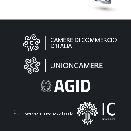
Informazioni
sul
sito
"Fattura
Elettronica"
È un servizio realizzato da