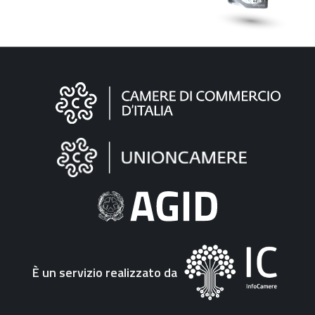
Informazioni
sul
sito
"Fattura
Elettronica"
È un servizio realizzato da