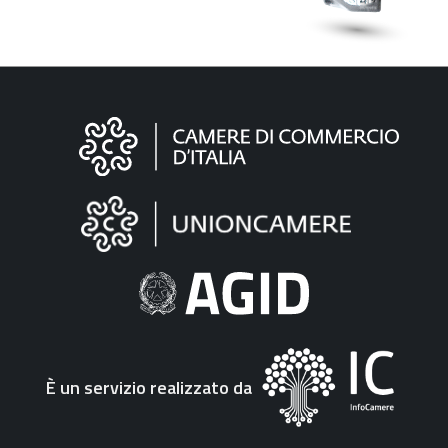
Informazioni
sul
sito
"Fattura
Elettronica"
È un servizio realizzato da